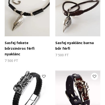
Sasfej fekete
Sasfej nyaklánc barna
bőrzsinóros férfi
bőr férfi
nyaklánc
7 500
FT
7 500
FT