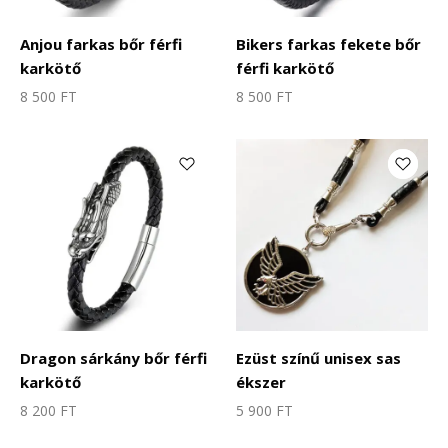
Anjou farkas bőr férfi
Bikers farkas fekete bőr
karkötő
férfi karkötő
8 500
FT
8 500
FT
Dragon sárkány bőr férfi
Ezüst színű unisex sas
karkötő
ékszer
8 200
FT
5 900
FT