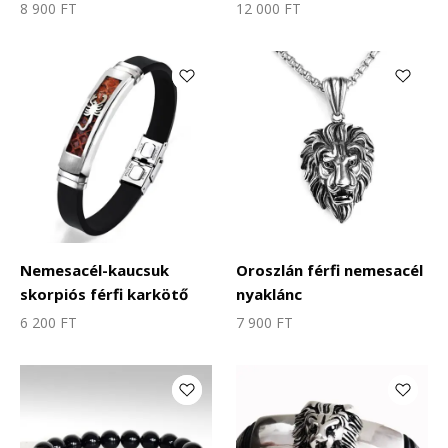
8 900
FT
12 000
FT
Nemesacél-kaucsuk
Oroszlán férfi nemesacél
skorpiós férfi karkötő
nyaklánc
6 200
FT
7 900
FT