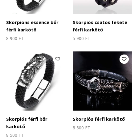
Skorpions essence bőr
Skorpiós csatos fekete
férfi karkötő
férfi karkötő
8 900
FT
5 900
FT
Skorpiós férfi bőr
Skorpiós férfi karkötő
karkötő
8 500
FT
8 500
FT