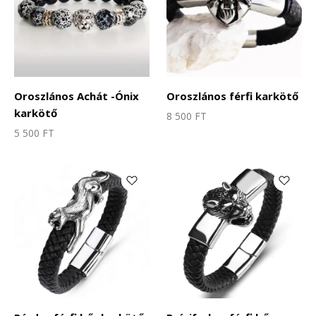
Oroszlános Achát -Ónix
Oroszlános férfi karkötő
karkötő
8 500
FT
5 500
FT