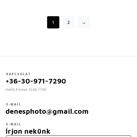
1
2
→
KAPCSOLAT
+36-30-971-7290
Hétfő-Péntek 10:00-17:00
E-MAIL
denesphoto@gmail.com
E-MAIL
Írjon nekünk