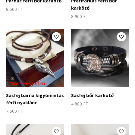
Párduc férfi bőr karkötő
Prérifarkas férfi bőr
karkötő
8 500
FT
8 900
FT
Nincs készleten
Sasfej barna kígyómintás
Sasfej bőr karkötő
férfi nyaklánc
4 800
FT
7 500
FT