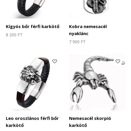
Kígyós bőr férfi karkötő
Kobra nemesacél
nyaklánc
8 200
FT
7 900
FT
Leo oroszlános férfi bőr
Nemesacél skorpió
karkötő
karkötő