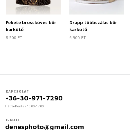
Fekete brossköves bőr
Drapp többszálas bőr
karkötő
karkötő
8 500
FT
6 900
FT
KAPCSOLAT
+36-30-971-7290
Hétfő-Péntek 10:00-17:00
E-MAIL
denesphoto@gmail.com