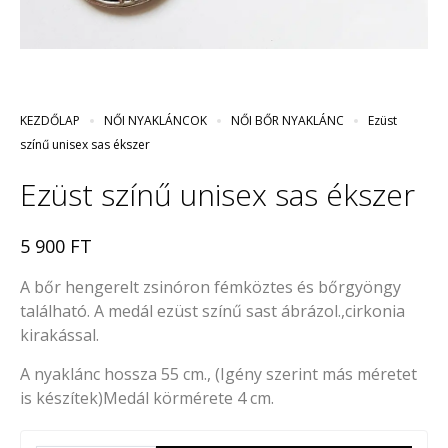
KEZDŐLAP
NŐI NYAKLÁNCOK
NŐI BŐR NYAKLÁNC
Ezüst
színű unisex sas ékszer
Ezüst színű unisex sas ékszer
5 900
FT
A bőr hengerelt zsinóron fémköztes és bőrgyöngy
található. A medál ezüst színű sast ábrázol.,cirkonia
kirakással.
A nyaklánc hossza 55 cm., (Igény szerint más méretet
is készítek)Medál körmérete 4 cm.