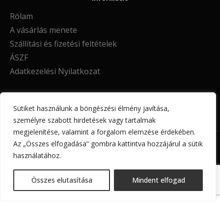
Rólam
A vásárlás menete
Szállítási és fizetési feltételek
ÁSZF
Adatkezelési Nyilatkozat
Sütiket használunk a böngészési élmény javítása,
személyre szabott hirdetések vagy tartalmak
megjelenítése, valamint a forgalom elemzése érdekében.
INFO@DENERADESIGN.HU
Az „Összes elfogadása” gombra kattintva hozzájárul a sütik
használatához.
DENERA DESIGN
2026
MINDEN JOG FENNTARTVA!
Összes elutasítása
Mindent elfogad