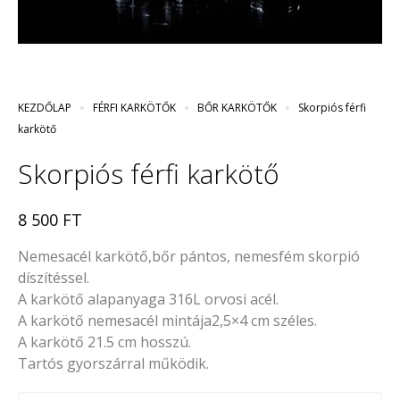
KEZDŐLAP
FÉRFI KARKÖTŐK
BŐR KARKÖTŐK
Skorpiós férfi
karkötő
Skorpiós férfi karkötő
8 500
FT
Nemesacél karkötő,bőr pántos, nemesfém skorpió
díszítéssel.
A karkötő alapanyaga 316L orvosi acél.
A karkötő nemesacél mintája2,5×4 cm széles.
A karkötő 21.5 cm hosszú.
Tartós gyorszárral működik.