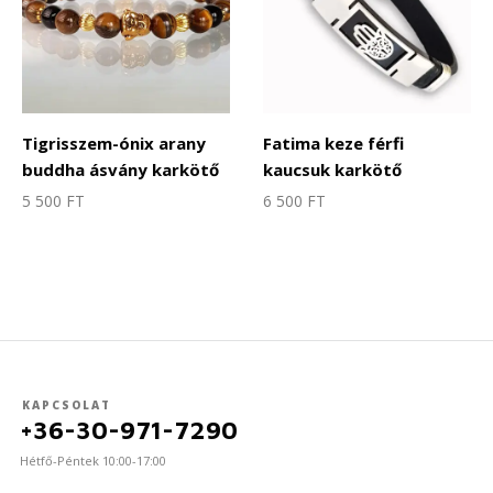
Tigrisszem-ónix arany
Fatima keze férfi
buddha ásvány karkötő
kaucsuk karkötő
5 500
FT
6 500
FT
KAPCSOLAT
+36-30-971-7290
Hétfő-Péntek 10:00-17:00