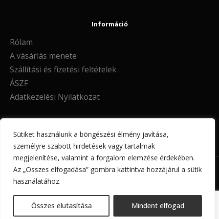
Információ
Rólam
A vásárlás menete
Szállítási és fizetési feltételek
ÁSZF
Adatkezelési Nyilatkozat
Sütiket használunk a böngészési élmény javítása,
személyre szabott hirdetések vagy tartalmak
megjelenítése, valamint a forgalom elemzése érdekében.
INFO@DENERADESIGN.HU
Az „Összes elfogadása” gombra kattintva hozzájárul a sütik
használatához.
DENERA DESIGN
2026
MINDEN JOG FENNTARTVA!
Összes elutasítása
Mindent elfogad