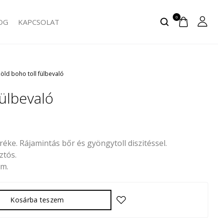
0
OG
KAPCSOLAT
öld boho toll fülbevaló
fülbevaló
éke. Rájamintás bőr és gyöngytoll diszitéssel.
ztós.
cm.
Kosárba teszem