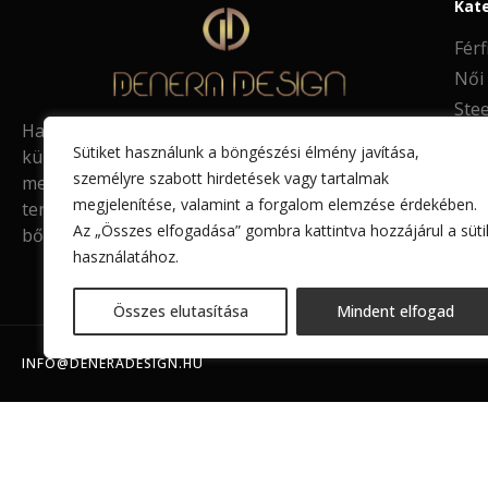
Kat
Férf
Női
Stee
Ha már unja a megszokottat és egyedi,
Mot
Sütiket használunk a böngészési élmény javítása,
különleges stílusra vágyik, jó helyen jár! Ismerje
személyre szabott hirdetések vagy tartalmak
meg Üzletem széles kínálatát, melyben saját
megjelenítése, valamint a forgalom elemzése érdekében.
tervezésű és kivitelezésű bőrékszereket,
Az „Összes elfogadása” gombra kattintva hozzájárul a süti
bőrképeket, bőr fotóalbumokat talál.
használatához.
Összes elutasítása
Mindent elfogad
INFO@DENERADESIGN.HU