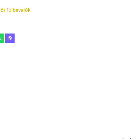
ői fülbevalók
D