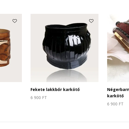
Fekete lakkbőr karkötő
Négerbarn
karkötő
6 900
FT
6 900
FT