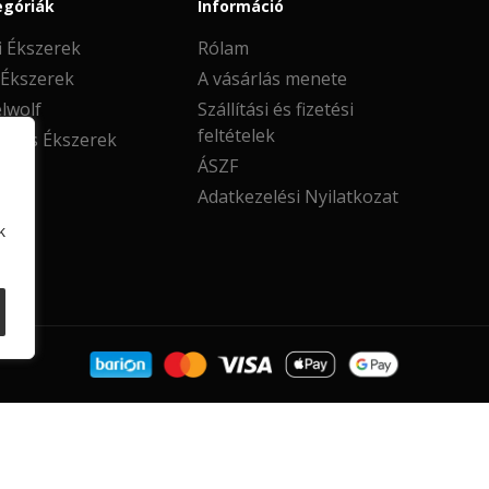
egóriák
Információ
i Ékszerek
Rólam
 Ékszerek
A vásárlás menete
lwolf
Szállítási és fizetési
feltételek
oros Ékszerek
ÁSZF
Adatkezelési Nyilatkozat
k