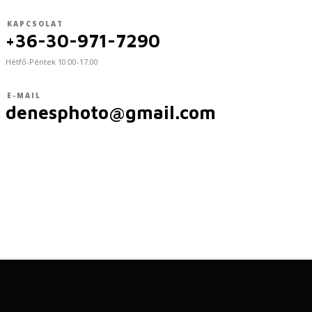
KAPCSOLAT
+36-30-971-7290
Hétfő-Péntek 10:00-17:00
E-MAIL
denesphoto@gmail.com