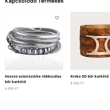
Kapcsolódó Termékek
Hosszú ezüstszürke többszálas
Kroko DD bőr karkötő
bőr karkötő
8 500
FT
6 900
FT