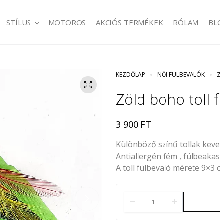
STÍLUS
MOTOROS
AKCIÓS TERMÉKEK
RÓLAM
BL
KEZDŐLAP
NŐI FÜLBEVALÓK
Z
Zöld boho toll 
3 900
FT
Különböző színű tollak kever
Antiallergén fém , fülbeakas
A toll fülbevaló mérete 9×3 