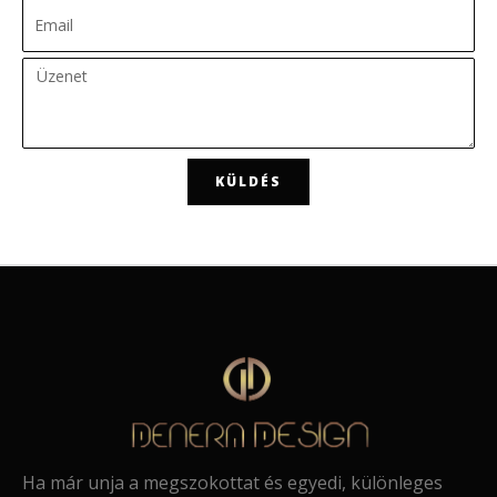
KÜLDÉS
Ha már unja a megszokottat és egyedi, különleges