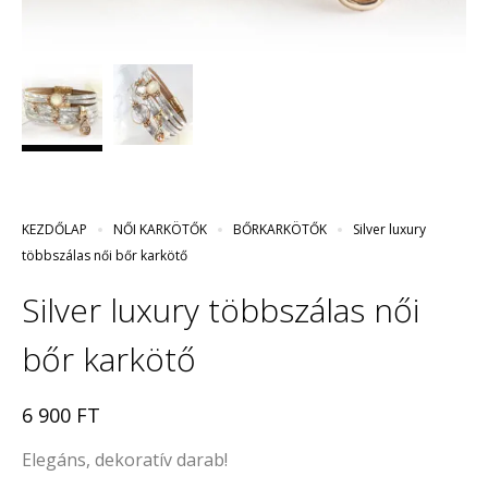
KEZDŐLAP
NŐI KARKÖTŐK
BŐRKARKÖTŐK
Silver luxury
többszálas női bőr karkötő
Silver luxury többszálas női
bőr karkötő
6 900
FT
Elegáns, dekoratív darab!