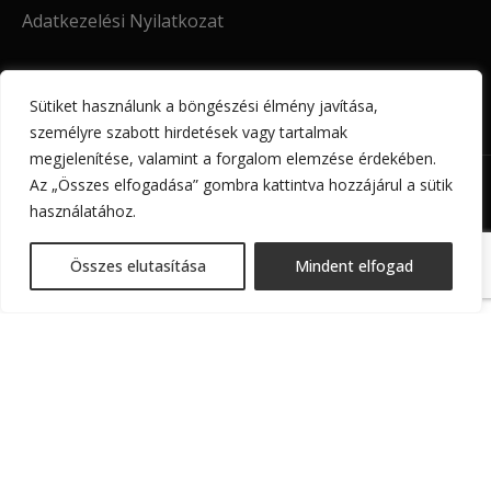
Adatkezelési Nyilatkozat
Sütiket használunk a böngészési élmény javítása,
személyre szabott hirdetések vagy tartalmak
megjelenítése, valamint a forgalom elemzése érdekében.
INFO@DENERADESIGN.HU
Az „Összes elfogadása” gombra kattintva hozzájárul a sütik
használatához.
DENERA DESIGN
2026
MINDEN JOG FENNTARTVA!
Összes elutasítása
Mindent elfogad
Silver luxury többszálas női bőr karkötő