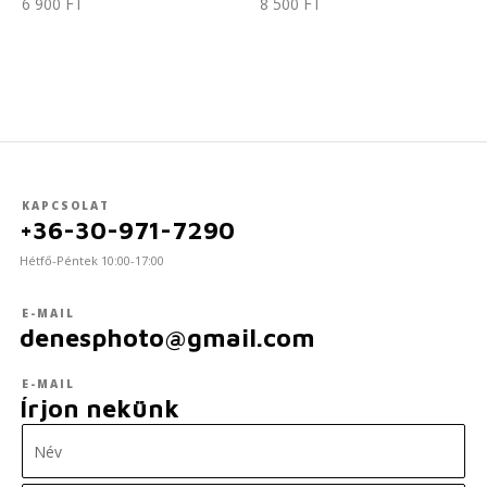
6 900
FT
8 500
FT
KAPCSOLAT
+36-30-971-7290
Hétfő-Péntek 10:00-17:00
E-MAIL
denesphoto@gmail.com
E-MAIL
Írjon nekünk