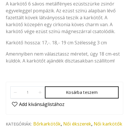
A karkötő 6 sávos metálfényes ezüstszürke zsinór
egyveleggel pompázik. Az ezüst színü alapban lévő
fazettált kövek látványossá teszik a karkötőt. A
karkötő közepén egy cirkonia köves charm van. A
karkötő vége ezüst színü mágneszárral csatolódik.
Karkötő hossza: 17,-. 18,- 19 cm Szélesség 3 cm
Amennyiben nem választassz méretet, úgy 18 cm-est
küldök. A karkötőt ajándék dísztasakban szállítom!
Kosárba teszem
Bőrkarkötők
,
Női ékszerek
,
Női karkötők
KATEGÓRIÁK: