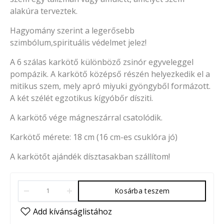
alakúra terveztek.
Hagyomány szerint a legerősebb
szimbólum,spirituális védelmet jelez!
A 6 szálas karkötő különböző zsinór egyveleggel
pompázik. A karkötő középső részén helyezkedik el a
mitikus szem, mely apró miyuki gyöngyből formázott.
A két szélét egzotikus kígyóbőr dísziti.
A karkötő vége mágneszárral csatolódik.
Karkötő mérete: 18 cm (16 cm-es csuklóra jó)
A karkötőt ajándék dísztasakban szállítom!
Kosárba teszem