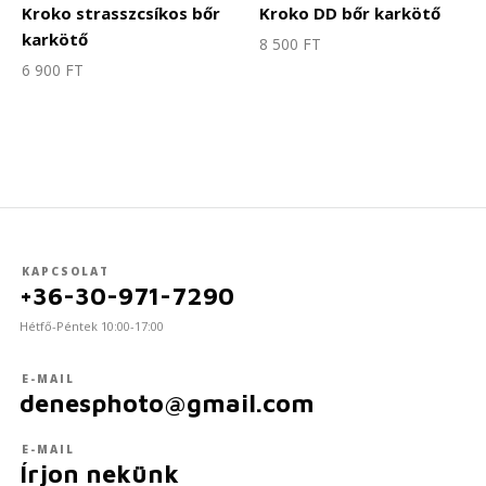
Kroko strasszcsíkos bőr
Kroko DD bőr karkötő
karkötő
8 500
FT
6 900
FT
KAPCSOLAT
+36-30-971-7290
Hétfő-Péntek 10:00-17:00
E-MAIL
denesphoto@gmail.com
E-MAIL
Írjon nekünk