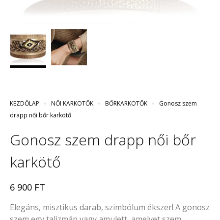
KEZDŐLAP
NŐI KARKÖTŐK
BŐRKARKÖTŐK
Gonosz szem
drapp női bőr karkötő
Gonosz szem drapp női bőr
karkötő
6 900
FT
Elegáns, misztikus darab, szimbólum ékszer! A gonosz
szem egy talizmán vagy amulett, amelyet szem