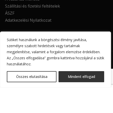
Szállítási és fizetési feltételek
ÁSZF
Adatkezelési Nyilatkozat
Sütiket használunk a böngészési élmény javítása,
személyre szabott hirdetések vagy tartalmak
megjelenítése, valamint a forgalom elemzése érdekében.
INFO@DENERADESIGN.HU
Az „Összes elfogadása” gombra kattintva hozzájárul a sütik
használatához.
DENERA DESIGN
2026
MINDEN JOG FENNTARTVA!
Összes elutasítása
Mindent elfogad