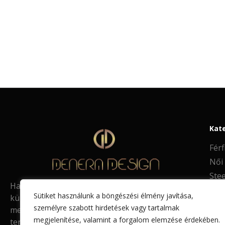
Kat
Férf
Női
Stee
Ha már unja a megszokottat és egyedi,
Mot
Sütiket használunk a böngészési élmény javítása,
különleges stílusra vágyik, jó helyen jár! Ismerje
személyre szabott hirdetések vagy tartalmak
meg Üzletem széles kínálatát, melyben saját
megjelenítése, valamint a forgalom elemzése érdekében.
tervezésű és kivitelezésű bőrékszereket,