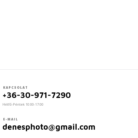
KAPCSOLAT
+36-30-971-7290
Hétfő-Péntek 10:00-17:00
E-MAIL
denesphoto@gmail.com