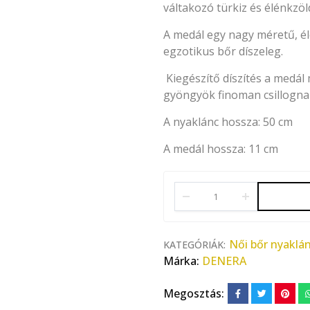
váltakozó türkiz és élénkz
A medál egy nagy méretű, élé
egzotikus bőr díszeleg.
Kiegészítő díszítés a medál 
gyöngyök finoman csillognak,
A nyaklánc hossza: 50 cm
A medál hossza: 11 cm
Női bőr nyaklá
KATEGÓRIÁK:
Márka:
DENERA
Megosztás: