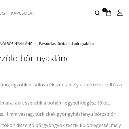
0
OG
KAPCSOLAT
NŐI BŐR NYAKLÁNC
Pávatollas türkizzöld bőr nyaklánc
izzöld bőr nyaklánc
űnő, egzotikus stílusú ékszer, amely a türkizkék toll és a
ámára, akik szeretik a bohém, egyedi kiegészítőket.
ns, 4 mm vastag, türkizkék gyöngyházfényü bőrzsinór.
artókon diszelgő bőrgyöngyök teszik különlegessé, mely