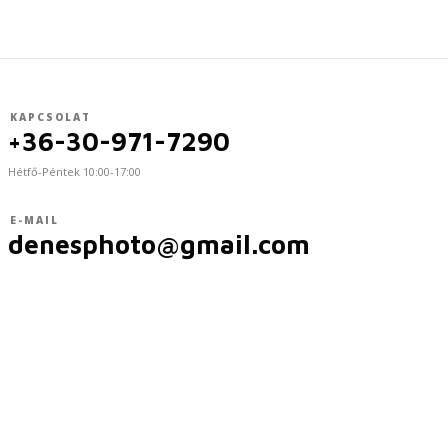
KAPCSOLAT
+36-30-971-7290
Hétfő-Péntek 10:00-17:00
E-MAIL
denesphoto@gmail.com