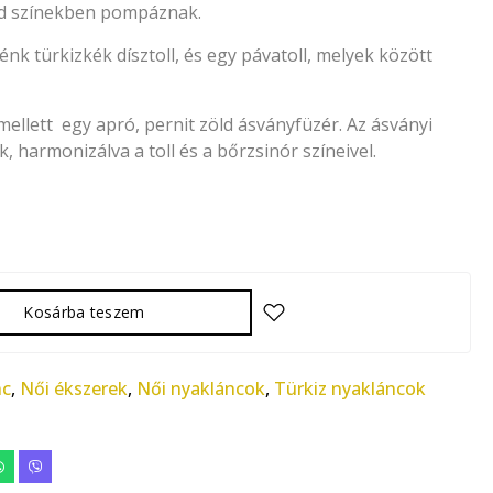
öld színekben pompáznak.
nk türkizkék dísztoll, és egy pávatoll, melyek között
mellett egy apró, pernit zöld ásványfüzér. Az ásványi
 harmonizálva a toll és a bőrzsinór színeivel.
Kosárba teszem
nc
,
Női ékszerek
,
Női nyakláncok
,
Türkiz nyakláncok