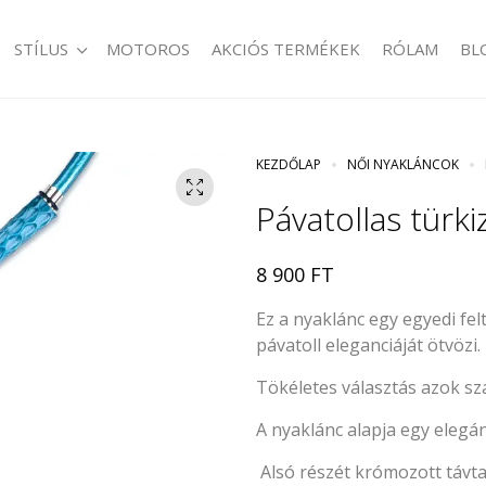
STÍLUS
MOTOROS
AKCIÓS TERMÉKEK
RÓLAM
BL
KEZDŐLAP
NŐI NYAKLÁNCOK
Pávatollas türk
8 900
FT
Ez a nyaklánc egy egyedi felt
pávatoll eleganciáját ötvözi.
Tökéletes választás azok sz
A nyaklánc alapja egy elegá
Alsó részét krómozott távt