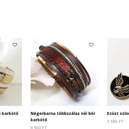
 karkötő
Négerbarna többszálas női bőr
Ezüst szín
karkötő
5 900
FT
6 900
FT