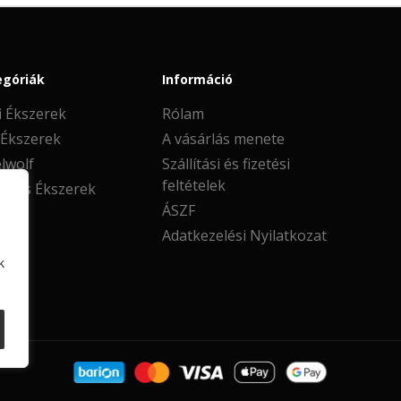
egóriák
Információ
i Ékszerek
Rólam
 Ékszerek
A vásárlás menete
lwolf
Szállítási és fizetési
feltételek
oros Ékszerek
ÁSZF
Adatkezelési Nyilatkozat
k