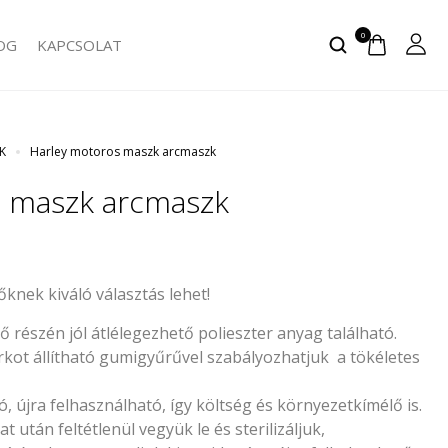
0
OG
KAPCSOLAT
K
Harley motoros maszk arcmaszk
s maszk arcmaszk
knek kiváló választás lehet!
ő részén jól átlélegezhető polieszter anyag található.
rkot állítható gumigyűrűvel szabályozhatjuk a tökéletes
 újra felhasználható, így költség és környezetkímélő is.
 után feltétlenül vegyük le és sterilizáljuk,