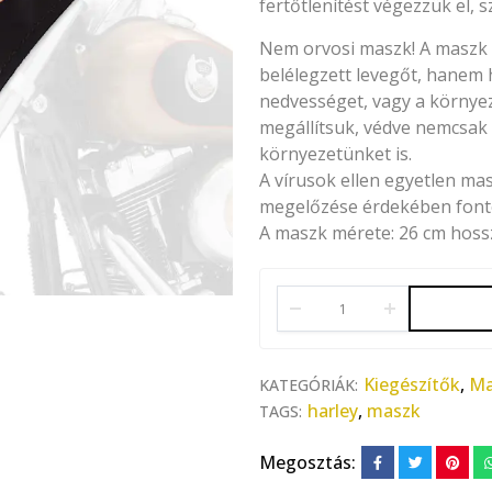
fertőtlenítést végezzük el, s
Nem orvosi maszk! A maszk 
belélegzett levegőt, hanem
nedvességet, vagy a környe
megállítsuk, védve nemcsak 
környezetünket is.
A vírusok ellen egyetlen m
megelőzése érdekében fontos
A maszk mérete: 26 cm hoss
Kiegészítők
,
Ma
KATEGÓRIÁK:
harley
,
maszk
TAGS:
Megosztás: