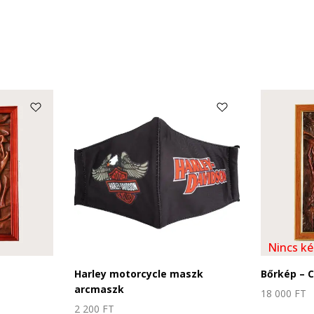
Nincs ké
Harley motorcycle maszk
Bőrkép – 
arcmaszk
18 000
FT
2 200
FT