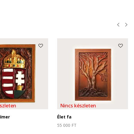
szleten
Nincs készleten
Címer
Élet fa
55 000
FT