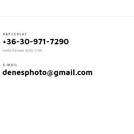
KAPCSOLAT
+36-30-971-7290
Hétfő-Péntek 10:00-17:00
E-MAIL
denesphoto@gmail.com