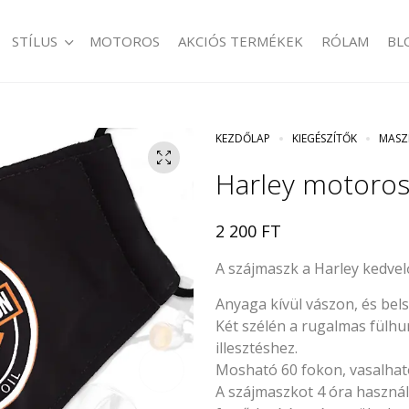
STÍLUS
MOTOROS
AKCIÓS TERMÉKEK
RÓLAM
BL
KEZDŐLAP
KIEGÉSZÍTŐK
MASZ
Harley motoro
2 200
FT
A szájmaszk a Harley kedvelő
Anyaga kívül vászon, és bels
Két szélén a rugalmas fülhu
illesztéshez.
Mosható 60 fokon, vasalható,
A szájmaszkot 4 óra használat