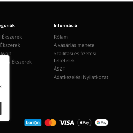
egóriák
Információ
i Ékszerek
Rólam
 Ékszerek
A vásárlás menete
lwolf
Szállítási és fizetési
feltételek
oros Ékszerek
ÁSZF
Adatkezelési Nyilatkozat
k